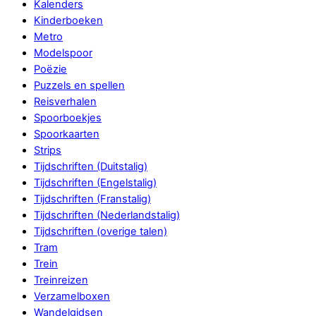
Kalenders
Kinderboeken
Metro
Modelspoor
Poëzie
Puzzels en spellen
Reisverhalen
Spoorboekjes
Spoorkaarten
Strips
Tijdschriften (Duitstalig)
Tijdschriften (Engelstalig)
Tijdschriften (Franstalig)
Tijdschriften (Nederlandstalig)
Tijdschriften (overige talen)
Tram
Trein
Treinreizen
Verzamelboxen
Wandelgidsen