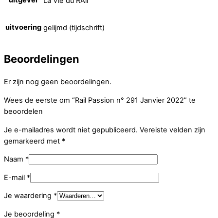
uitgever
La Vie du RAil
uitvoering
gelijmd (tijdschrift)
Beoordelingen
Er zijn nog geen beoordelingen.
Wees de eerste om “Rail Passion n° 291 Janvier 2022” te
beoordelen
Je e-mailadres wordt niet gepubliceerd.
Vereiste velden zijn
gemarkeerd met
*
Naam
*
E-mail
*
Je waardering
*
Je beoordeling
*