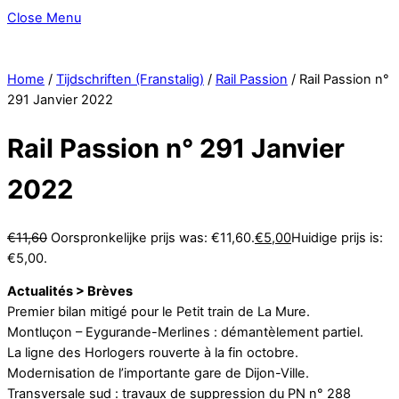
Close Menu
Home
/
Tijdschriften (Franstalig)
/
Rail Passion
/ Rail Passion n°
291 Janvier 2022
Rail Passion n° 291 Janvier
2022
€
11,60
Oorspronkelijke prijs was: €11,60.
€
5,00
Huidige prijs is:
€5,00.
Actualités > Brèves
Premier bilan mitigé pour le Petit train de La Mure.
Montluçon – Eygurande-Merlines : démantèlement partiel.
La ligne des Horlogers rouverte à la fin octobre.
Modernisation de l’importante gare de Dijon-Ville.
Transversale sud : travaux de suppression du PN n° 288