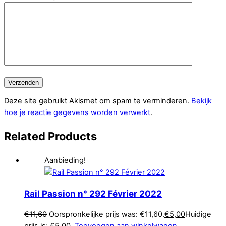
Deze site gebruikt Akismet om spam te verminderen.
Bekijk
hoe je reactie gegevens worden verwerkt
.
Related
Products
Aanbieding!
Rail Passion n° 292 Février 2022
€
11,60
Oorspronkelijke prijs was: €11,60.
€
5,00
Huidige
prijs is: €5,00.
Toevoegen aan winkelwagen